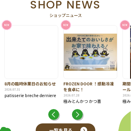
SHOP NEWS
ショップニュース
NEW
NEW
NEW
8月の臨時休業日のお知らせ
FROZEN DOOR ！感動冷凍
期間
を食卓に！
ール
2026.07.31
patisserie breche derniere
2026.07.28
2026.
極みとんかつ かつ喜
極み
一覧を見る