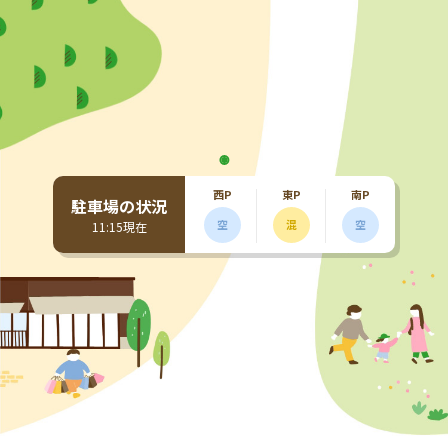
西P
東P
南P
駐車場の状況
空
混
空
11:15現在